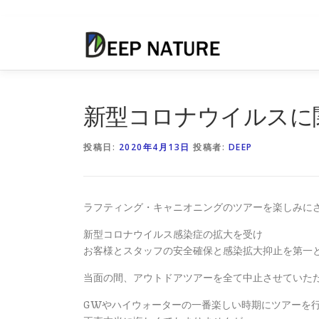
コ
ン
テ
ン
ツ
へ
新型コロナウイルスに
ス
キ
投稿日:
2020年4月13日
投稿者:
DEEP
ッ
プ
ラフティング・キャニオニングのツアーを楽しみに
新型コロナウイルス感染症の拡大を受け
お客様とスタッフの安全確保と感染拡大抑止を第一
当面の間、アウトドアツアーを全て中止させていた
GWやハイウォーターの一番楽しい時期にツアーを