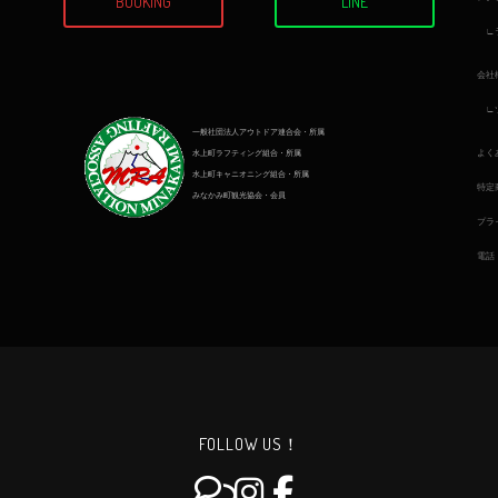
BOOKING
LINE
会社
一般社団法人アウトドア連合会・所属
よく
水上町ラフティング組合・所属
水上町キャニオニング組合・所属
特定
みなかみ町観光協会・会員
プラ
電話
FOLLOW US！