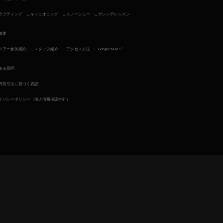
ラフティング
キャニオニング
スノーシュー
ゲレンデレッスン
概要
ツアー参加規約
スタッフ紹介
アクセス方法
GoogleMAP↗︎
ある質問
商取引法に基づく表記
イバシーポリシー（個人情報保護方針）