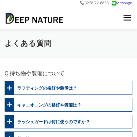
0278-72-6838 -
Message
コ
ン
メニュー
テ
ン
ツ
へ
アクティビティ
料金
DNについて
最新情報
よくある質問
ス
キ
ッ
プ
お問合せ
予約する＞
Q.持ち物や装備について
ラフティングの格好や装備は？
キャニオニングの格好や装備は？
ラッシュガードは何に使うのですか？