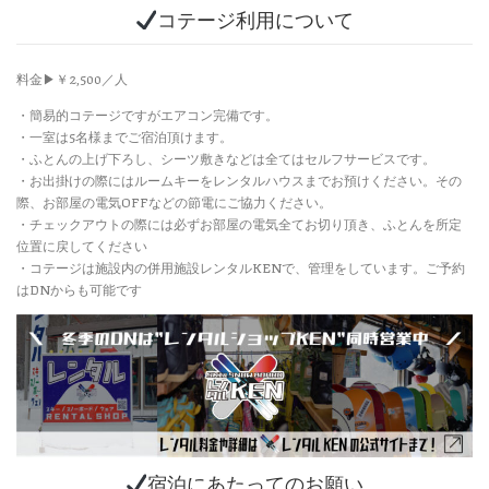
コテージ利用について
料金▶︎￥2,500／人
・簡易的コテージですがエアコン完備です。
・一室は5名様までご宿泊頂けます。
・ふとんの上げ下ろし、シーツ敷きなどは全てはセルフサービスです。
・お出掛けの際にはルームキーをレンタルハウスまでお預けください。その
際、お部屋の電気OFFなどの節電にご協力ください。
・チェックアウトの際には必ずお部屋の電気全てお切り頂き、ふとんを所定
位置に戻してください
・コテージは施設内の併用施設レンタルKENで、管理をしています。ご予約
はDNからも可能です
宿泊にあたってのお願い