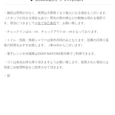
・施設は照明が少なく、夜間は大変暗くなり無人になる場合もございます。
（スタッフが泊まる場合もあり）野生の熊や猿などの動物も現れる場所で
す。宿泊につきましては
全て自己責任
で、お願い致します。
・チェックインは15：00、チェックアウト10：00となっております。
・トイレ・洗面・簡易シャワーは室外共同のみとなります。近隣の日帰り温
泉の利用をおすすめ致します。（車10分からございます）
・電子レンジや冷蔵庫はDEEP NATURE受付棟でご利用できます。
・ゴミは各自お持ち帰り頂きますようお願い致します。放置された場合には
別途ごみ処理料金をご請求させて頂きます。
・宿