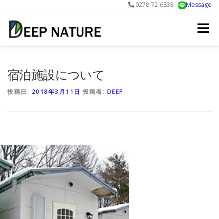
0278-72-6838 -
Message
コ
ン
メニュー
テ
ン
ツ
へ
アクティビティ
料金
DNについて
最新情報
宿泊施設について
ス
キ
投稿日:
2018年3月11日
投稿者:
DEEP
ッ
プ
お問合せ
予約する＞