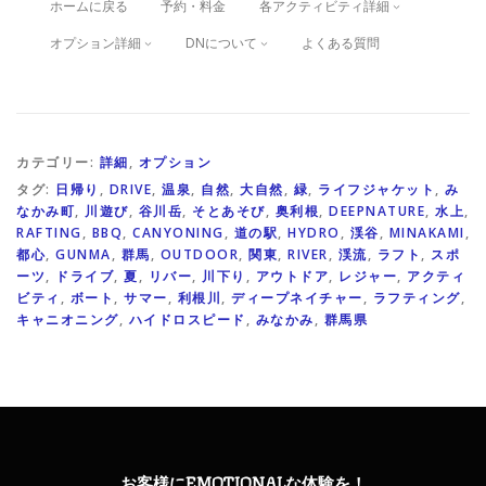
ホームに戻る
予約・料金
各アクティビティ詳細
オプション詳細
DNについて
よくある質問
カテゴリー:
詳細
,
オプション
タグ:
日帰り
,
DRIVE
,
温泉
,
自然
,
大自然
,
緑
,
ライフジャケット
,
み
なかみ町
,
川遊び
,
谷川岳
,
そとあそび
,
奥利根
,
DEEPNATURE
,
水上
,
RAFTING
,
BBQ
,
CANYONING
,
道の駅
,
HYDRO
,
渓谷
,
MINAKAMI
,
都心
,
GUNMA
,
群馬
,
OUTDOOR
,
関東
,
RIVER
,
渓流
,
ラフト
,
スポ
ーツ
,
ドライブ
,
夏
,
リバー
,
川下り
,
アウトドア
,
レジャー
,
アクティ
ビティ
,
ボート
,
サマー
,
利根川
,
ディープネイチャー
,
ラフティング
,
キャニオニング
,
ハイドロスピード
,
みなかみ
,
群馬県
お客様にEMOTIONALな体験を！