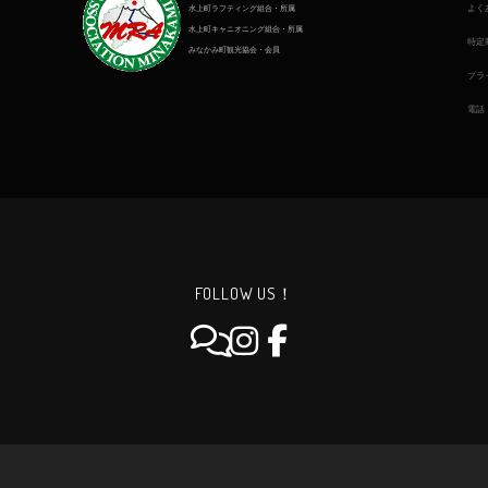
よく
水上町ラフティング組合・所属
水上町キャニオニング組合・所属
特定
みなかみ町観光協会・会員
プラ
電話
FOLLOW US！