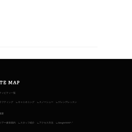
ITE MAP
ティビティ一覧
ラフティング
キャニオニング
スノーシュー
ゲレンデレッスン
概要
ツアー参加規約
スタッフ紹介
アクセス方法
GoogleMAP↗︎