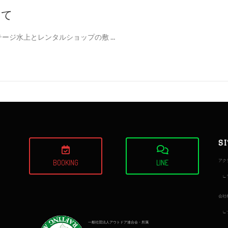
いて
、コテージ水上とレンタルショップの敷 …
S
アク
BOOKING
LINE
会社
一般社団法人アウトドア連合会・所属