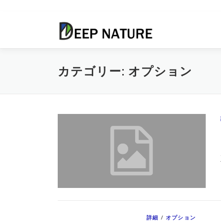
コ
ン
テ
ン
ツ
カテゴリー:
オプション
へ
ス
キ
ッ
プ
詳細
/
オプション