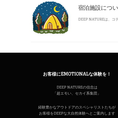
宿泊施設につ
DEEP NATUREは
お客様にEMOTIONALな体験を！
DEEP NATUREの信念は
「超エモい、セカイ系集団」
経験豊かなアウトドアのスペシャリストたちが
お客様をDEEPな大自然体験へとご案内します