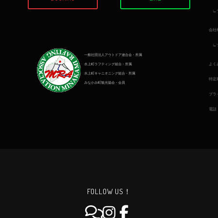
会社
一般社団法人アウトドア連合会・所属
よく
水上町ラフティング組合・所属
水上町キャニオニング組合・所属
特定
みなかみ町観光協会・会員
プラ
電話
FOLLOW US！