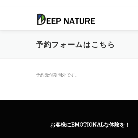
コ
ン
テ
ン
ツ
予約フォームはこちら
へ
ス
キ
ッ
プ
予約受付期間外です。
お客様にEMOTIONALな体験を！