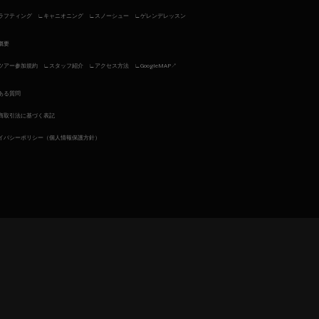
ラフティング
キャニオニング
スノーシュー
ゲレンデレッスン
概要
ツアー参加規約
スタッフ紹介
アクセス方法
GoogleMAP↗︎
ある質問
商取引法に基づく表記
イバシーポリシー（個人情報保護方針）