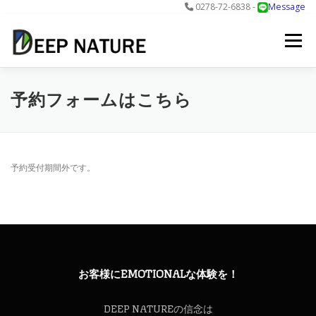
0278-72-6838 -
Message
コ
ン
メニュー
テ
ン
ツ
へ
アクティビティ
料金
DNについて
最新情報
予約フォームはこちら
ス
キ
ッ
プ
お問合せ
予約する＞
予約受付期間外です。
お客様にEMOTIONALな体験を！
DEEP NATUREの信念は