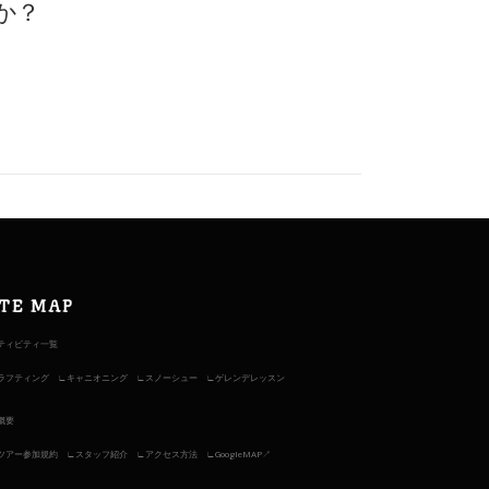
か？
ITE MAP
ティビティ一覧
ラフティング
キャニオニング
スノーシュー
ゲレンデレッスン
概要
ツアー参加規約
スタッフ紹介
アクセス方法
GoogleMAP↗︎