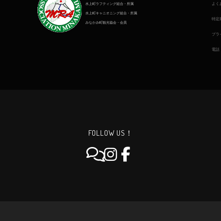
よく
水上町ラフティング組合・所属
水上町キャニオニング組合・所属
特定
みなかみ町観光協会・会員
プラ
電話
FOLLOW US！