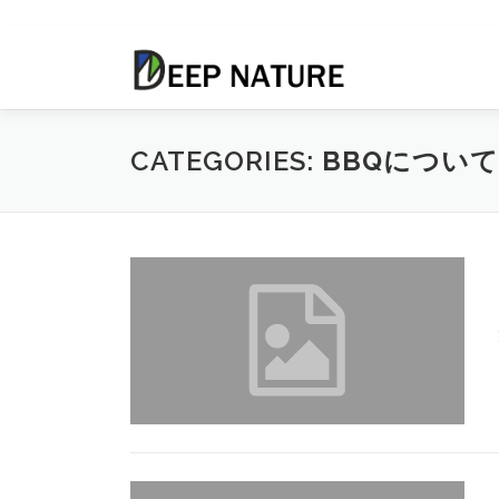
コ
ン
テ
ン
ツ
CATEGORIES:
BBQについて
へ
ス
キ
ッ
プ