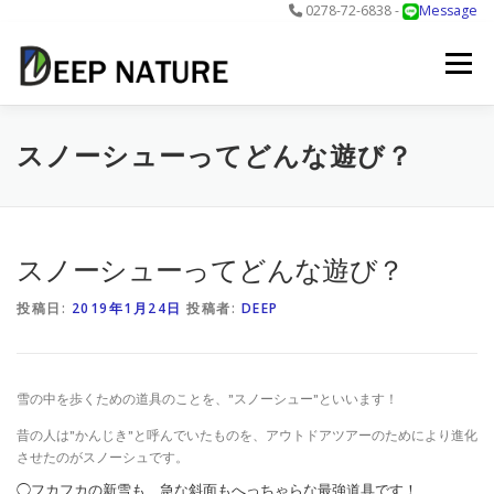
0278-72-6838 -
Message
コ
ン
メニュー
テ
ン
ツ
へ
アクティビティ
料金
DNについて
最新情報
スノーシューってどんな遊び？
ス
キ
ッ
プ
お問合せ
予約する＞
スノーシューってどんな遊び？
投稿日:
2019年1月24日
投稿者:
DEEP
雪の中を歩くための道具のことを、”スノーシュー”といいます！
昔の人は”かんじき”と呼んでいたものを、アウトドアツアーのためにより進化
させたのがスノーシュです。
◯フカフカの新雪も、急な斜面もへっちゃらな最強道具です！