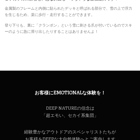
金属製のフレームと内側に貼られたデッキと呼ばれる部分で、雪の上で浮力
を生じるため、楽に歩行・走行することができます。
登り下りも、裏に「クランポン」という雪に刺さる爪が付いているのでスキ
ーのように急に滑り出したりすることはありませんよ！
お客様にEMOTIONALな体験を！
DEEP NATUREの信念は
「超エモい、セカイ系集団」
経験豊かなアウトドアのスペシャリストたちが
お客様をDEEPな大自然体験へとご案内します