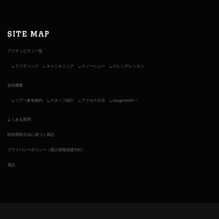
SITE MAP
アクティビティ一覧
ラフティング
キャニオニング
スノーシュー
ゲレンデレッスン
会社概要
ツアー参加規約
スタッフ紹介
アクセス方法
GoogleMAP↗︎
よくある質問
特定商取引法に基づく表記
プライバシーポリシー（個人情報保護方針）
電話