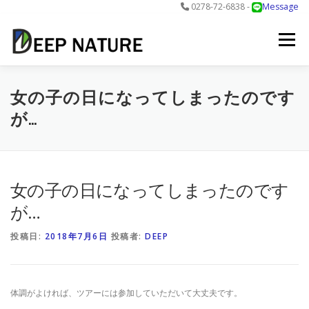
0278-72-6838 -
Message
コ
ン
メニュー
テ
ン
ツ
へ
アクティビティ
料金
DNについて
最新情報
女の子の日になってしまったのです
ス
が…
キ
ッ
プ
お問合せ
予約する＞
女の子の日になってしまったのです
が…
投稿日:
2018年7月6日
投稿者:
DEEP
体調がよければ、ツアーには参加していただいて大丈夫です。