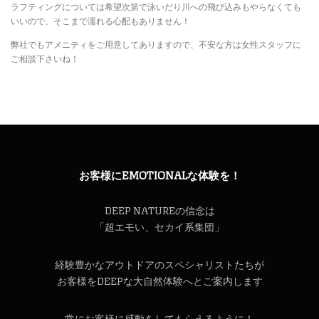
ラフティングについては希望次第で泳いだり川への飛び込みもやらなくても
いいので、そこまで濡れる心配もありません！
弊社でもアメニティをご用意してありますので、不安な方は女性スタッフに
ご相談下さいね！
お客様にEMOTIONALな体験を！
DEEP NATUREの信念は
「超エモい、セカイ系集団」
経験豊かなアウトドアのスペシャリストたちが
お客様をDEEPな大自然体験へとご案内します
常にお客様に感動をしてもらえるように！