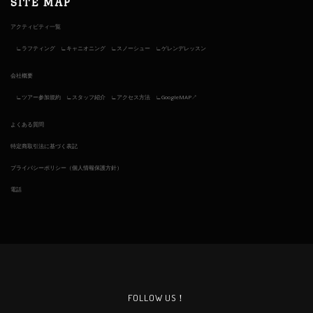
SITE MAP
アクティビティ一覧
ラフティング
キャニオニング
スノーシュー
ゲレンデレッスン
会社概要
ツアー参加規約
スタッフ紹介
アクセス方法
GoogleMAP↗︎
よくある質問
特定商取引法に基づく表記
プライバシーポリシー（個人情報保護方針）
電話
FOLLOW US！