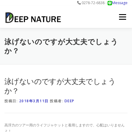
0278-72-6838 -
Message
コ
ン
メニュー
テ
ン
ツ
へ
アクティビティ
料金
DNについて
最新情報
泳げないのですが大丈夫でしょう
ス
か？
キ
ッ
プ
お問合せ
予約する＞
泳げないのですが大丈夫でしょう
か？
投稿日:
2018年3月11日
投稿者:
DEEP
高浮力のツアー用のライフジャケットと着用しますので、心配はいりません
よ！