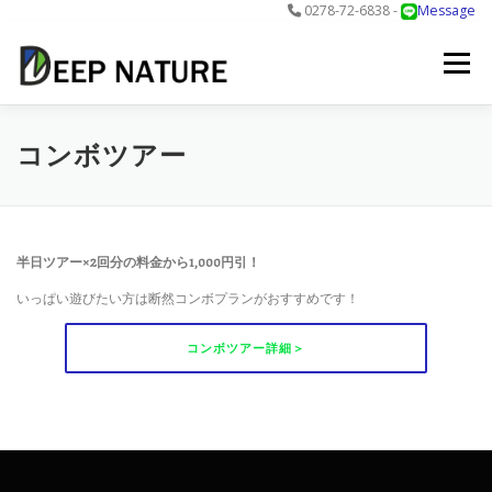
0278-72-6838 -
Message
コ
ン
メニュー
テ
ン
ツ
へ
アクティビティ
料金
DNについて
最新情報
コンボツアー
ス
キ
ッ
プ
お問合せ
予約する＞
半日ツアー×2回分の料金から1,000円引！
いっぱい遊びたい方は断然コンボプランがおすすめです！
コンボツアー詳細＞