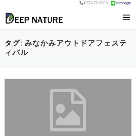
0278-72-6838 -
Message
コ
ン
メニュー
テ
ン
ツ
へ
アクティビティ
料金
DNについて
最新情報
タグ:
みなかみアウトドアフェステ
ス
ィバル
キ
ッ
プ
お問合せ
予約する＞