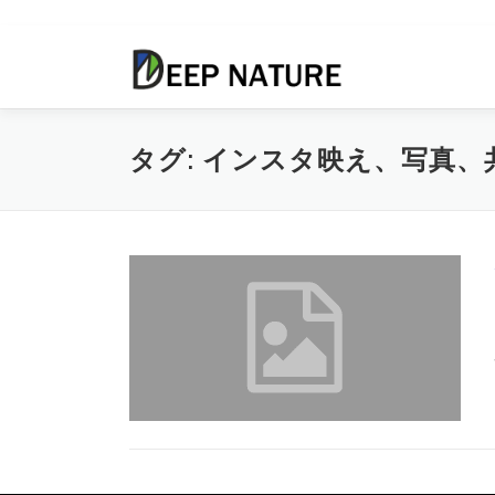
コ
ン
テ
ン
ツ
タグ:
インスタ映え、写真、
へ
ス
キ
ッ
プ