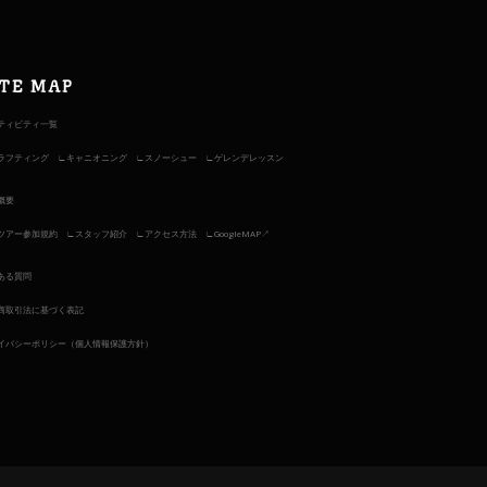
ITE MAP
ティビティ一覧
ラフティング
キャニオニング
スノーシュー
ゲレンデレッスン
概要
ツアー参加規約
スタッフ紹介
アクセス方法
GoogleMAP↗︎
ある質問
商取引法に基づく表記
イバシーポリシー（個人情報保護方針）