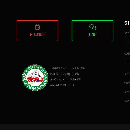
S
アク
BOOKING
LINE
会社
一般社団法人アウトドア連合会・所属
よく
水上町ラフティング組合・所属
水上町キャニオニング組合・所属
特定
みなかみ町観光協会・会員
プラ
電話