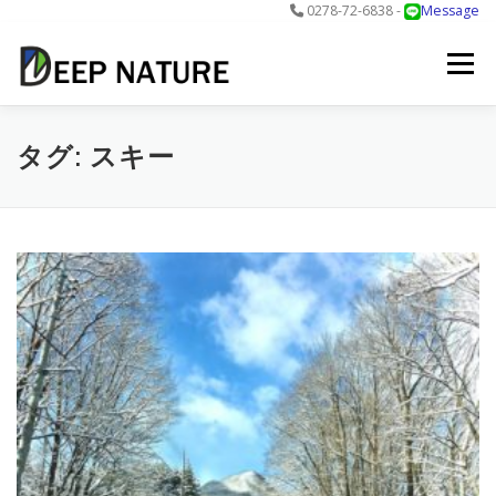
0278-72-6838 -
Message
コ
ン
メニュー
テ
ン
ツ
へ
アクティビティ
料金
DNについて
最新情報
タグ:
スキー
ス
キ
ッ
プ
お問合せ
予約する＞