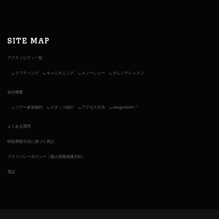
SITE MAP
アクティビティ一覧
ラフティング
キャニオニング
スノーシュー
ゲレンデレッスン
会社概要
ツアー参加規約
スタッフ紹介
アクセス方法
GoogleMAP↗︎
よくある質問
特定商取引法に基づく表記
プライバシーポリシー（個人情報保護方針）
電話