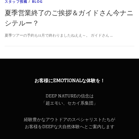
スタッフ投稿
/
BLOG
夏季営業終了のご挨拶＆ガイドさん今ナニ
シテルー？
夏季ツアーの予約も11月で終わりましたねええ～。 ガイドさん …
お客様にEMOTIONALな体験を！
DEEP NATUREの信念は
「超エモい、セカイ系集団」
経験豊かなアウトドアのスペシャリストたちが
お客様をDEEPな大自然体験へとご案内します