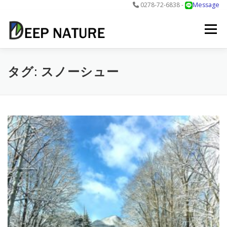
0278-72-6838 -
Message
コ
ン
メニュー
テ
ン
ツ
へ
アクティビティ
料金
DNについて
最新情報
タグ:
スノーシュー
ス
キ
ッ
プ
お問合せ
予約する＞