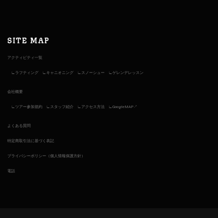
SITE MAP
アクティビティ一覧
ラフティング
キャニオニング
スノーシュー
ゲレンデレッスン
会社概要
ツアー参加規約
スタッフ紹介
アクセス方法
GoogleMAP↗︎
よくある質問
特定商取引法に基づく表記
プライバシーポリシー（個人情報保護方針）
電話