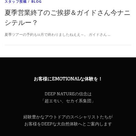
スタッフ投稿
/
BLOG
夏季営業終了のご挨拶＆ガイドさん今ナニ
シテルー？
夏季ツアーの予約も11月で終わりましたねええ～。 ガイドさん …
お客様にEMOTIONALな体験を！
DEEP NATUREの信念は
「超エモい、セカイ系集団」
経験豊かなアウトドアのスペシャリストたちが
お客様をDEEPな大自然体験へとご案内します