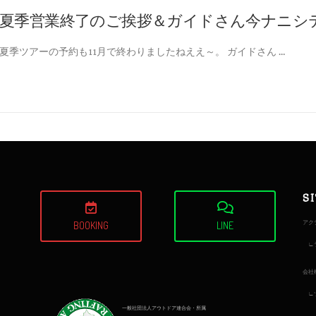
夏季営業終了のご挨拶＆ガイドさん今ナニシ
夏季ツアーの予約も11月で終わりましたねええ～。 ガイドさん …
S
アク
BOOKING
LINE
会社
一般社団法人アウトドア連合会・所属