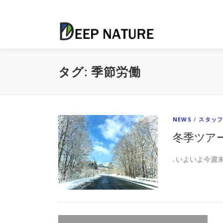
コ
ン
テ
ン
ツ
タグ:
季節労働
へ
ス
キ
ッ
プ
NEWS
/
スタッ
冬季ツア
. いよいよ今