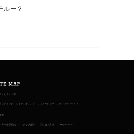
テルー？
ITE MAP
ティビティ一覧
ラフティング
キャニオニング
スノーシュー
ゲレンデレッスン
概要
ツアー参加規約
スタッフ紹介
アクセス方法
GoogleMAP↗︎