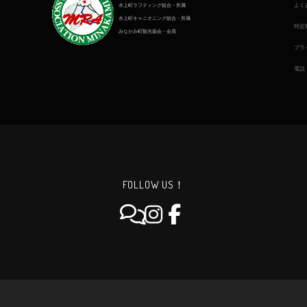
よく
水上町ラフティング組合・所属
水上町キャニオニング組合・所属
特定
みなかみ町観光協会・会員
プラ
電話
FOLLOW US！