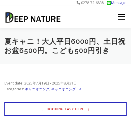
0278-72-6838 -
Message
コ
ン
メニュー
テ
ン
ツ
へ
アクティビティ
料金
DNについて
最新情報
夏キャニ！大人平日6000円、土日祝
ス
お盆6500円。こども500円引き
キ
ッ
プ
お問合せ
予約する＞
Event date: 2025年7月19日 - 2025年8月31日
Categories:
キャニオニング
,
キャニオニング A
↓ BOOKING EASY HERE ↓