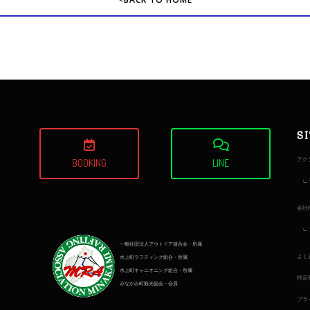
S
アク
BOOKING
LINE
会社
一般社団法人アウトドア連合会・所属
よく
水上町ラフティング組合・所属
水上町キャニオニング組合・所属
特定
みなかみ町観光協会・会員
プラ