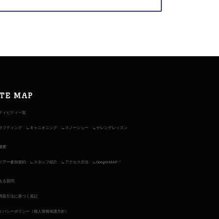
ITE MAP
ティビティ一覧
ラフティング
キャニオニング
スノーシュー
ゲレンデレッスン
概要
ツアー参加規約
スタッフ紹介
アクセス方法
GoogleMAP↗︎
ある質問
商取引法に基づく表記
イバシーポリシー（個人情報保護方針）