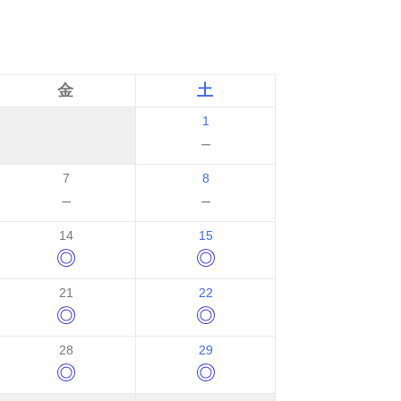
金
土
1
－
7
8
－
－
14
15
◎
◎
21
22
◎
◎
28
29
◎
◎