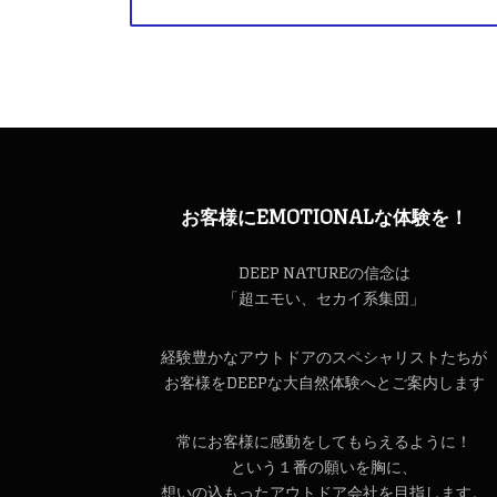
お客様にEMOTIONALな体験を！
DEEP NATUREの信念は
「超エモい、セカイ系集団」
経験豊かなアウトドアのスペシャリストたちが
お客様をDEEPな大自然体験へとご案内します
常にお客様に感動をしてもらえるように！
という１番の願いを胸に、
想いの込もったアウトドア会社を目指します。