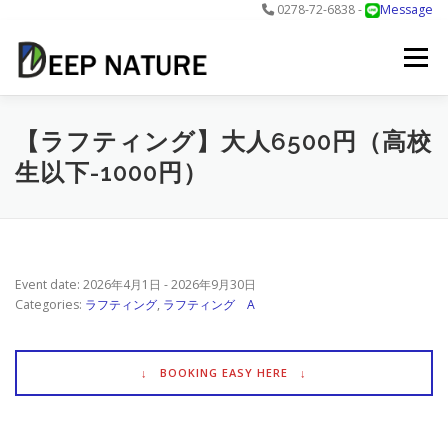
0278-72-6838 -
Message
コ
ン
メニュー
テ
ン
ツ
へ
アクティビティ
料金
DNについて
最新情報
【ラフティング】大人6500円（高校
ス
生以下-1000円）
キ
ッ
プ
お問合せ
予約する＞
Event date: 2026年4月1日 - 2026年9月30日
Categories:
ラフティング
,
ラフティング A
↓ BOOKING EASY HERE ↓