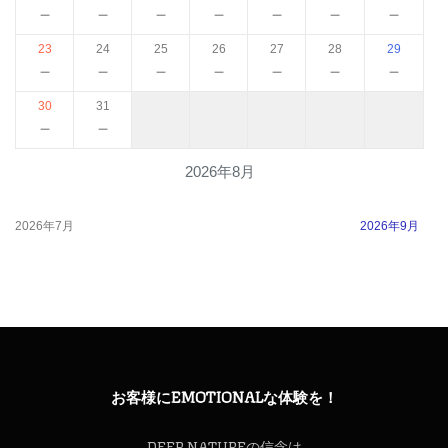
－
－
－
－
－
－
－
23
24
25
26
27
28
29
－
－
－
－
－
－
－
30
31
－
－
2026年8月
2026年7月
2026年9月
お客様にEMOTIONALな体験を！
DEEP NATUREの信念は