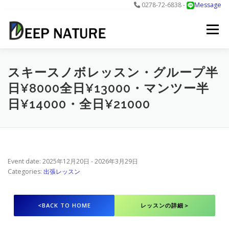
0278-72-6838 -
Message
コ
ン
メニュー
テ
ン
ツ
へ
アクティビティ
料金
DNについて
最新情報
スキースノボレッスン・グループ半
ス
日¥8000全日¥13000・マンツー半
キ
ッ
日¥14000・全日¥21000
プ
お問合せ
予約する＞
Event date: 2025年12月20日 - 2026年3月29日
Categories:
出張レッスン
<BACK TO HOME
レッスンの詳細＞