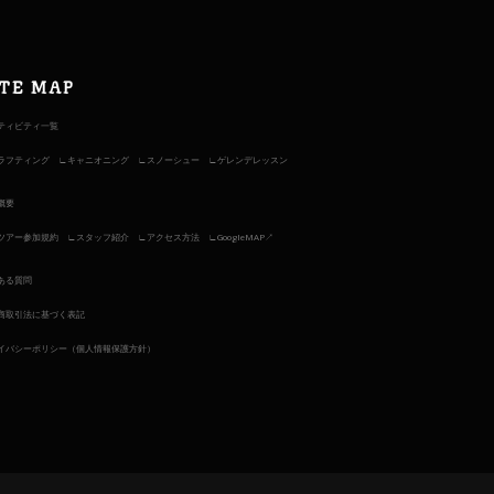
ITE MAP
ティビティ一覧
ラフティング
キャニオニング
スノーシュー
ゲレンデレッスン
概要
ツアー参加規約
スタッフ紹介
アクセス方法
GoogleMAP↗︎
ある質問
商取引法に基づく表記
イバシーポリシー（個人情報保護方針）