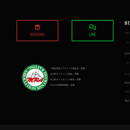
S
アク
BOOKING
LINE
会社
一般社団法人アウトドア連合会・所属
よく
水上町ラフティング組合・所属
水上町キャニオニング組合・所属
特定
みなかみ町観光協会・会員
プラ
電話