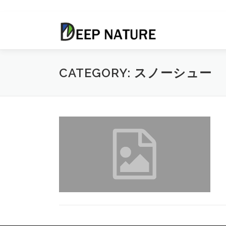
コ
ン
テ
ン
ツ
CATEGORY:
スノーシュー
へ
ス
キ
ッ
プ