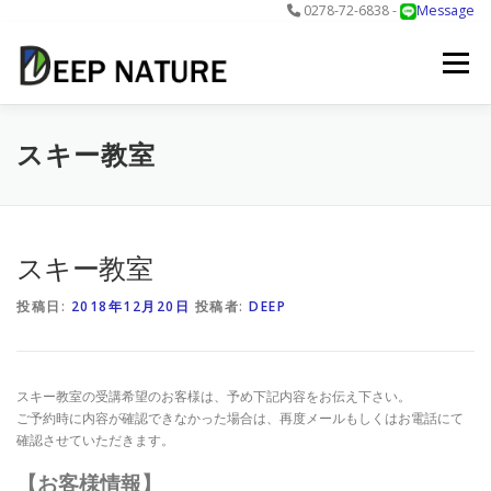
0278-72-6838 -
Message
コ
ン
メニュー
テ
ン
ツ
へ
アクティビティ
料金
DNについて
最新情報
スキー教室
ス
キ
ッ
プ
お問合せ
予約する＞
スキー教室
投稿日:
2018年12月20日
投稿者:
DEEP
スキー教室の受講希望のお客様は、予め下記内容をお伝え下さい。
ご予約時に内容が確認できなかった場合は、再度メールもしくはお電話にて
確認させていただきます。
【お客様情報】