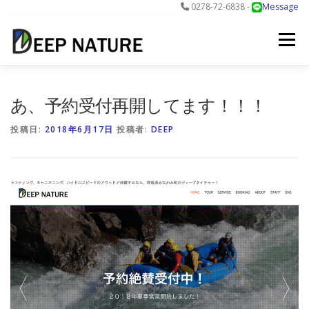
0278-72-6838 -
Message
コ
ン
メニュー
テ
ン
ツ
へ
アクティビティ
料金
DNについて
最新情報
あ、予約受付再開してます！！！
ス
キ
投稿日:
2018年6月17日
投稿者:
DEEP
ッ
プ
お問合せ
予約する＞