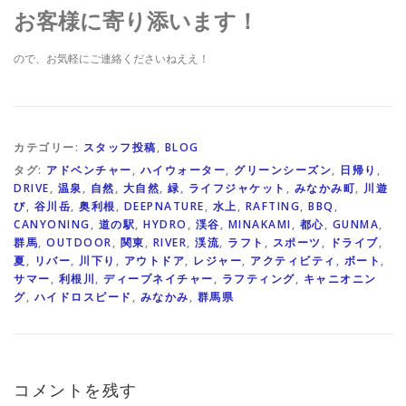
お客様に寄り添います！
ので、お気軽にご連絡くださいねええ！
カテゴリー:
スタッフ投稿
,
BLOG
タグ:
アドベンチャー
,
ハイウォーター
,
グリーンシーズン
,
日帰り
,
DRIVE
,
温泉
,
自然
,
大自然
,
緑
,
ライフジャケット
,
みなかみ町
,
川遊
び
,
谷川岳
,
奥利根
,
DEEPNATURE
,
水上
,
RAFTING
,
BBQ
,
CANYONING
,
道の駅
,
HYDRO
,
渓谷
,
MINAKAMI
,
都心
,
GUNMA
,
群馬
,
OUTDOOR
,
関東
,
RIVER
,
渓流
,
ラフト
,
スポーツ
,
ドライブ
,
夏
,
リバー
,
川下り
,
アウトドア
,
レジャー
,
アクティビティ
,
ボート
,
サマー
,
利根川
,
ディープネイチャー
,
ラフティング
,
キャニオニン
グ
,
ハイドロスピード
,
みなかみ
,
群馬県
コメントを残す