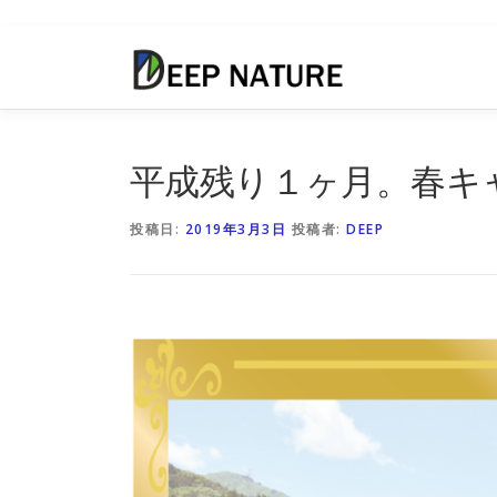
コ
ン
テ
ン
ツ
へ
平成残り１ヶ月。春キ
ス
キ
投稿日:
2019年3月3日
投稿者:
DEEP
ッ
プ