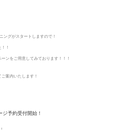
オニングがスタートしますので！
た！！
ペーンをご用意してみております！！！
てご案内いたします！
ージ予約受付開始！
！