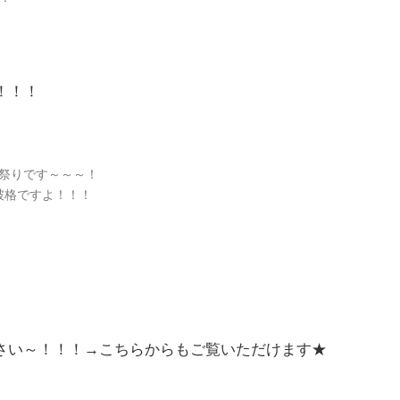
！！！
祭りです～～～！
破格ですよ！！！
さい～！！！
→こちらからもご覧いただけます★