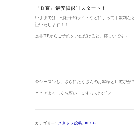
『Ｄ直』最安値保証スタート！
いままでは、他社予約サイトなどによって手数料な
証いたします！！
是非HPからご予約をいただけると、嬉しいです♪
今シーズンも、さらにたくさんのお客様と川遊びが
どうぞよろしくお願いしますっ＼(^o^)／
カテゴリー:
スタッフ投稿
,
BLOG