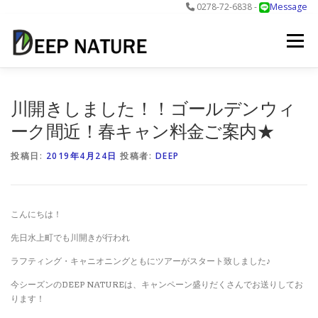
0278-72-6838 -
Message
コ
ン
メニュー
テ
ン
ツ
へ
アクティビティ
料金
DNについて
最新情報
川開きしました！！ゴールデンウィ
ス
キ
ーク間近！春キャン料金ご案内★
ッ
プ
お問合せ
予約する＞
投稿日:
2019年4月24日
投稿者:
DEEP
こんにちは！
先日水上町でも川開きが行われ
ラフティング・キャニオニングともにツアーがスタート致しました♪
今シーズンのDEEP NATUREは、キャンペーン盛りだくさんでお送りしてお
ります！