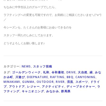
ちなみに中学生以上のグループでしたら、
ラフティングへの変更も可能ですので、お気軽にご相談くださいませ＼(^o^)
／
今シーズンも、たくさんのお客様にお会いできるのを
スタッフ一同たのしみにしております。
どうぞよろしくお願い致します♪
カテゴリー:
NEWS
,
スタッフ投稿
タグ:
ゴールデンウィーク
,
礼和
,
令和最初
,
DRIVE
,
大自然
,
緑
,
みな
かみ町
,
川遊び
,
DEEPNATURE
,
RAFTING
,
BBQ
,
CANYONING
,
MINAKAMI
,
GUNMA
,
OUTDOOR
,
RIVER
,
渓流
,
スポーツ
,
ドライ
ブ
,
アウトドア
,
レジャー
,
アクティビティ
,
ディープネイチャー
,
ラ
フティング
,
キャニオニング
,
みなかみ
,
群馬県