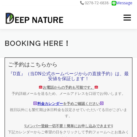
0278-72-6838 -
Message
コ
ン
メニュー
テ
ン
ツ
へ
アクティビティ
料金
DNについて
最新情報
BOOKING HERE！
ス
キ
ッ
ご予約はこちらから
プ
お問合せ
予約する＞
『D直』（当DN公式ホームページからの直接予約）は、最
安値を保証します！
お電話からの予約も可能です。
予約詳細メールを送るため、メールアドレスを口頭でお伺いします。
料金カレンダー
を予めご確認ください
祝日以外にも繁忙期は休日料金を設定させていただいてる日がございま
す。
☟メンバー登録一切不要！簡単にお申し込みできます☟
下記カレンダーからご希望の日をクリックして予約フォームへとお進みく