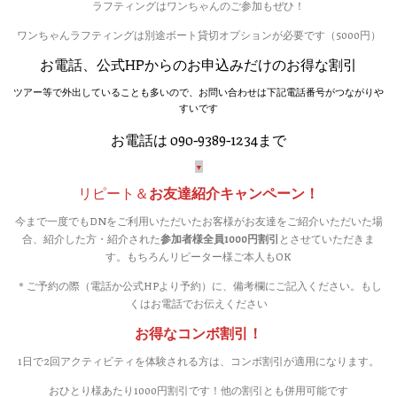
ラフティングはワンちゃんのご参加もぜひ！
ワンちゃんラフティングは別途ボート貸切オプションが必要です（5000円）
お電話、公式HPからのお申込みだけのお得な割引
ツアー等で外出していることも多いので、お問い合わせは下記電話番号がつながりや
すいです
お電話は 090-9389-1234まで
▼
リピート＆
お友達紹介キャンペーン！
今まで一度でもDNをご利用いただいたお客様がお友達をご紹介いただいた場
合、紹介した方・紹介された
参加者様全員1000円割引
とさせていただきま
す。もちろんリピーター様ご本人もOK
＊ご予約の際（電話か公式HPより予約）に、備考欄にご記入ください。もし
くはお電話でお伝えください
お得なコンボ割引！
1日で2回アクティビティを体験される方は、コンボ割引が適用になります。
おひとり様あたり1000円割引です！他の割引とも併用可能です