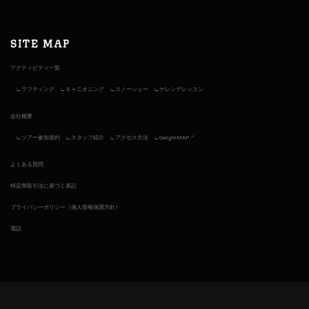
SITE MAP
アクティビティ一覧
ラフティング
キャニオニング
スノーシュー
ゲレンデレッスン
会社概要
ツアー参加規約
スタッフ紹介
アクセス方法
GoogleMAP↗︎
よくある質問
特定商取引法に基づく表記
プライバシーポリシー（個人情報保護方針）
電話