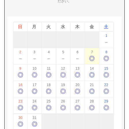
ださい。
日
月
火
水
木
金
土
1
－
2
3
4
5
6
7
8
－
－
－
－
－
◎
◎
9
10
11
12
13
14
15
◎
◎
◎
◎
◎
◎
◎
16
17
18
19
20
21
22
◎
◎
◎
◎
◎
◎
◎
23
24
25
26
27
28
29
◎
◎
◎
◎
◎
◎
◎
30
31
◎
◎