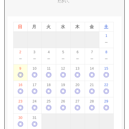
ださい。
日
月
火
水
木
金
土
1
－
2
3
4
5
6
7
8
－
－
－
－
－
－
－
9
10
11
12
13
14
15
◎
◎
◎
◎
◎
◎
◎
16
17
18
19
20
21
22
◎
◎
◎
◎
◎
◎
◎
23
24
25
26
27
28
29
◎
◎
◎
◎
◎
◎
◎
30
31
◎
◎