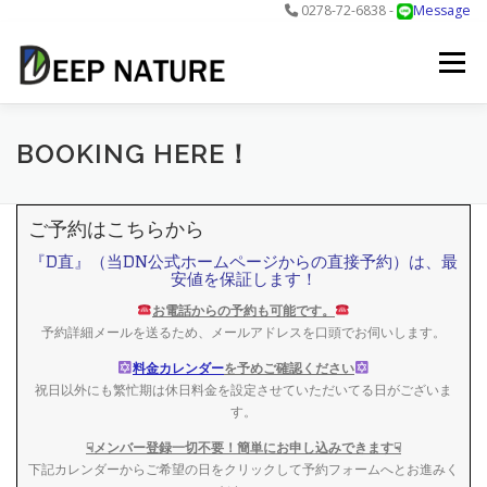
0278-72-6838 -
Message
コ
ン
メニュー
テ
ン
ツ
へ
アクティビティ
料金
DNについて
最新情報
BOOKING HERE！
ス
キ
ッ
ご予約はこちらから
プ
お問合せ
予約する＞
『D直』（当DN公式ホームページからの直接予約）は、最
安値を保証します！
お電話からの予約も可能です。
予約詳細メールを送るため、メールアドレスを口頭でお伺いします。
料金カレンダー
を予めご確認ください
祝日以外にも繁忙期は休日料金を設定させていただいてる日がございま
す。
☟メンバー登録一切不要！簡単にお申し込みできます☟
下記カレンダーからご希望の日をクリックして予約フォームへとお進みく