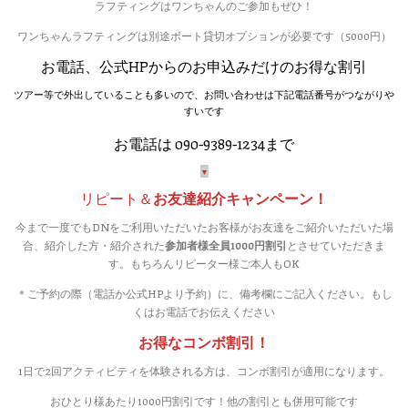
ラフティングはワンちゃんのご参加もぜひ！
ワンちゃんラフティングは別途ボート貸切オプションが必要です（5000円）
お電話、公式HPからのお申込みだけのお得な割引
ツアー等で外出していることも多いので、お問い合わせは下記電話番号がつながりや
すいです
お電話は 090-9389-1234まで
▼
リピート＆
お友達紹介キャンペーン！
今まで一度でもDNをご利用いただいたお客様がお友達をご紹介いただいた場
合、紹介した方・紹介された
参加者様全員1000円割引
とさせていただきま
す。もちろんリピーター様ご本人もOK
＊ご予約の際（電話か公式HPより予約）に、備考欄にご記入ください。もし
くはお電話でお伝えください
お得なコンボ割引！
1日で2回アクティビティを体験される方は、コンボ割引が適用になります。
おひとり様あたり1000円割引です！他の割引とも併用可能です