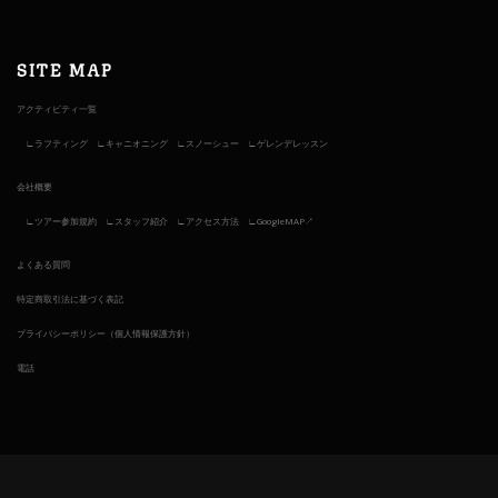
SITE MAP
アクティビティ一覧
ラフティング
キャニオニング
スノーシュー
ゲレンデレッスン
会社概要
ツアー参加規約
スタッフ紹介
アクセス方法
GoogleMAP↗︎
よくある質問
特定商取引法に基づく表記
プライバシーポリシー（個人情報保護方針）
電話