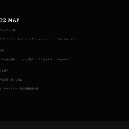
ITE MAP
ティビティ一覧
ラフティング
キャニオニング
スノーシュー
ゲレンデレッスン
概要
ツアー参加規約
スタッフ紹介
アクセス方法
GoogleMAP↗︎
ある質問
商取引法に基づく表記
イバシーポリシー（個人情報保護方針）