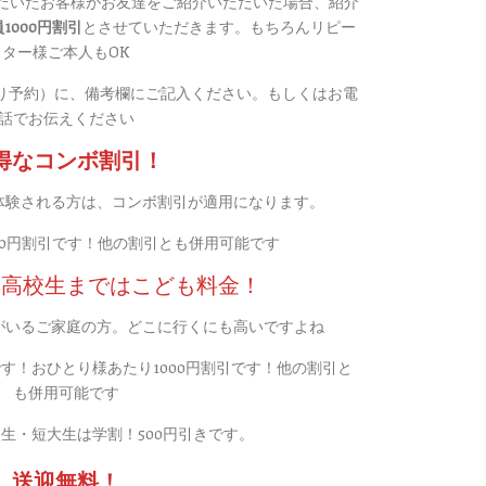
1000円割引
とさせていただきます。もちろんリピー
ター様ご本人もOK
り予約）に、備考欄にご記入ください。もしくはお電
話でお伝えください
得なコンボ割引！
体験される方は、コンボ割引が適用になります。
00円割引です！他の割引とも併用可能です
は高校生まではこども料金！
がいるご家庭の方。どこに行くにも高いですよね
す！おひとり様あたり1000円割引です！他の割引と
も併用可能です
生・短大生は学割！500円引きです。
送迎無料！