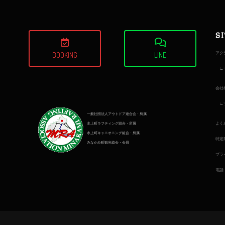
S
アク
BOOKING
LINE
会社
一般社団法人アウトドア連合会・所属
よく
水上町ラフティング組合・所属
水上町キャニオニング組合・所属
特定
みなかみ町観光協会・会員
プラ
電話