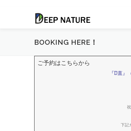
コ
ン
テ
ン
ツ
BOOKING HERE！
へ
ス
キ
ご予約はこちらから
ッ
プ
『D直』
祝
下記