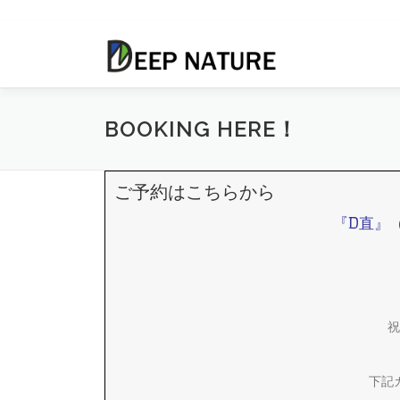
コ
ン
テ
ン
ツ
BOOKING HERE！
へ
ス
キ
ご予約はこちらから
ッ
プ
『D直』
祝
下記