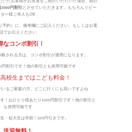
1000円割引
とさせていただきます。もちろんリピー
ター様ご本人もOK
り予約）に、備考欄にご記入ください。もしくはお電
話でお伝えください
得なコンボ割引！
体験される方は、コンボ割引が適用になります。
00円割引です！他の割引とも併用可能です
は高校生まではこども料金！
がいるご家庭の方。どこに行くにも高いですよね
す！おひとり様あたり1000円割引です！他の割引と
も併用可能です
生・短大生は学割！500円引きです。
送迎無料！