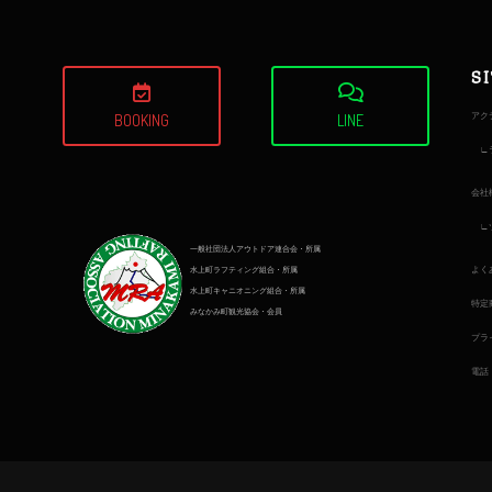
S
アク
BOOKING
LINE
会社
一般社団法人アウトドア連合会・所属
よく
水上町ラフティング組合・所属
水上町キャニオニング組合・所属
特定
みなかみ町観光協会・会員
プラ
電話