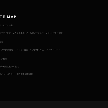
ITE MAP
ティビティ一覧
ラフティング
キャニオニング
スノーシュー
ゲレンデレッスン
概要
ツアー参加規約
スタッフ紹介
アクセス方法
GoogleMAP↗︎
ある質問
商取引法に基づく表記
イバシーポリシー（個人情報保護方針）