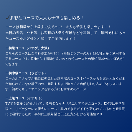
多彩なコースで大人も子供も楽しめる！
コースは初級から上級まであるので、大人も子供も楽しめます！！
当日の天気、やる気、お客様の人数や年齢などを加味して、毎回それにあっ
たコースをお客様と相談してご案内します！
ー
初級コース（ハナゲ、大沢）
こちらのコースは全年齢参加が可能！（※貸切ツアーのみ）他会社も多く利用する
定番コースです。DNからは場所が遠いのと歩くコースため繁忙期以外にご案内が
できます。
ー
初中級コース（ラビット）
ローカルスタッフが独自に発見した超穴場のコース！ベースからも15分と近くだま
だ知られていない場所の分、満足するまで遊べて大自然を独り占めできちゃいま
す！初めてキャニオニングをする方におすすめのコース！
ー
上級コース（イナリ下）
TVでも数多く紹介されている有名なイナリ滝エリアで遊ぶコース。DNでは中学生
以上、リピーターの方優先のコース！案内できるガイドが限られているのと繁忙期
には混雑するため、事前に上級希望と伝えた方が行ける可能性アリ