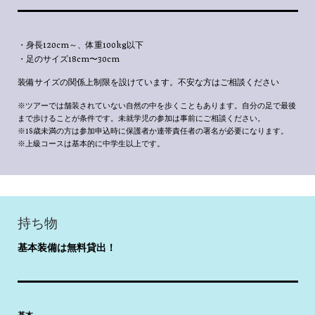
・身長120cm～、体重100kg以下
・足のサイズ18cm〜30cm
装備サイズの関係上制限を設けています。不安な方はご相談ください
※ツアーでは舗装されていない自然の中を歩くこともあります。自分の足で最後
まで歩けることが条件です。未就学児の参加は事前にご相談ください。
※18歳未満の方は参加申込時に保護者か連帯責任者の署名が必要になります。
※上級コースは基本的に中学生以上です。
持ち物
基本装備は無料貸出！
基本