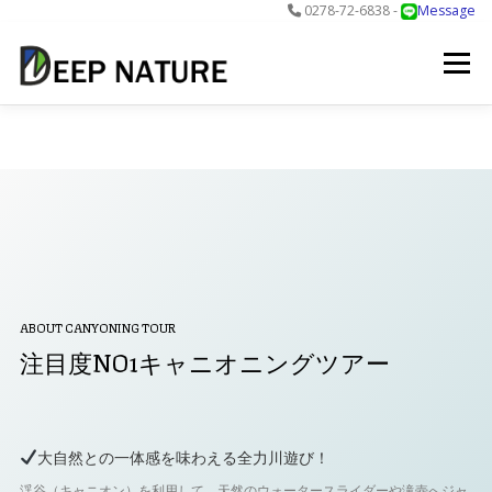
0278-72-6838 -
Message
コ
ン
メニュー
テ
ン
ツ
へ
アクティビティ
料金
DNについて
最新情報
ス
キ
ッ
プ
お問合せ
予約する＞
ABOUT CANYONING TOUR
注目度NO1キャニオニングツアー
大自然との一体感を味わえる全力川遊び！
渓谷（キャニオン）を利用して、天然のウォータースライダーや滝壺へジャ