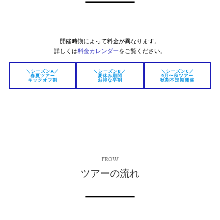
開催時期によって料金が異なります。
詳しくは
料金カレンダー
をご覧ください。
＼シーズンA／
＼シーズンB／
＼シーズンC／
春夏ツアー
夏休み期間
9月〜秋ツアー
キックオフ割
お得な早割
秋割不定期開催
FROW
ツアーの流れ