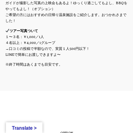
ガイドが撮影した写真の上映会もあるよ！ゆっくり過ごしてもよし、BBQを
やってもよし！（オプション）
ご希望の方にはおすすめの日帰り温泉施設をご紹介します。おつかれさまで
した！
ツアー写真ついて
１〜３名：￥1,000／1人
４名以上：￥4,000／1グループ
→口コミの投稿で半額なので、実質１人500円以下！
LINEで簡単にお渡しできますよ〜
※終了時間はあくまでも目安です。
Translate >
OPTION