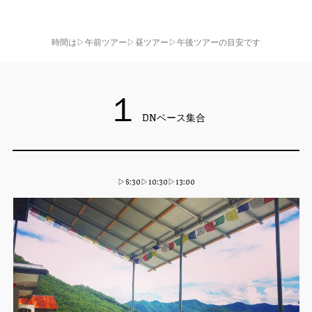
時間は▷午前ツアー▷昼ツアー▷午後ツアーの目安です
１
DNベース集合
▷8:30▷10:30▷13:00