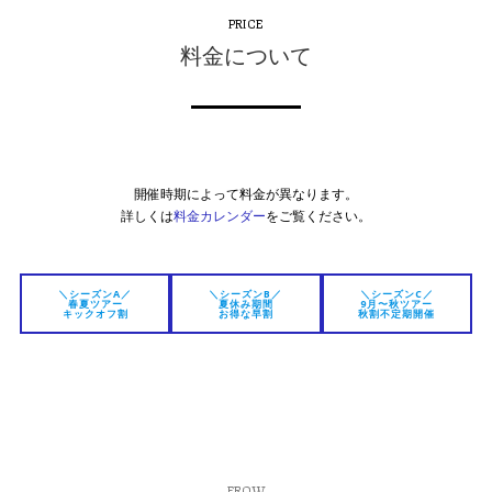
PRICE
料金について
開催時期によって料金が異なります。
詳しくは
料金カレンダー
をご覧ください。
＼シーズンA／
＼シーズンB／
＼シーズンC／
春夏ツアー
夏休み期間
9月〜秋ツアー
キックオフ割
お得な早割
秋割不定期開催
FROW