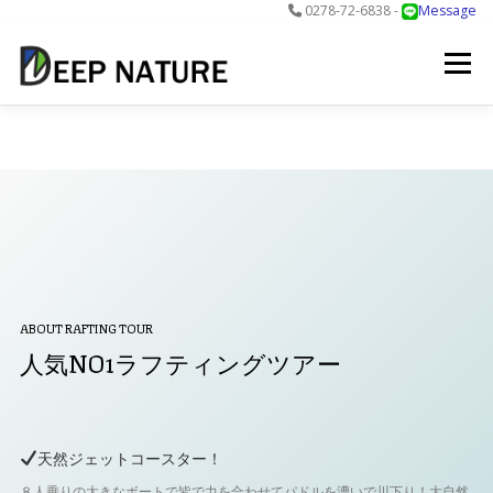
0278-72-6838 -
Message
コ
ン
メニュー
テ
ン
ツ
へ
アクティビティ
料金
DNについて
最新情報
ス
キ
ッ
プ
お問合せ
予約する＞
ABOUT RAFTING TOUR
人気NO1ラフティングツアー
天然ジェットコースター！
８人乗りの大きなボートで皆で力を合わせてパドルを漕いで川下り！大自然