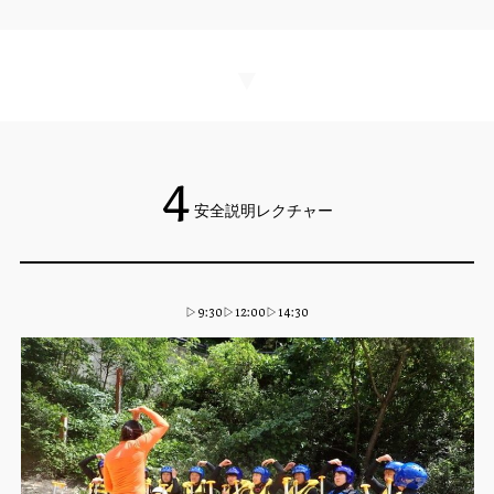
▼
4
安全説明レクチャー
▷9:30▷12:00▷14:30