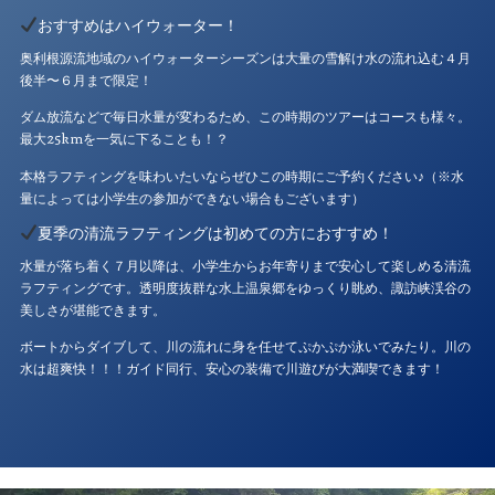
おすすめはハイウォーター！
奥利根源流地域のハイウォーターシーズンは大量の雪解け水の流れ込む４月
後半〜６月まで限定！
ダム放流などで毎日水量が変わるため、この時期のツアーはコースも様々。
最大25kmを一気に下ることも！？
本格ラフティングを味わいたいならぜひこの時期にご予約ください♪（※水
量によっては小学生の参加ができない場合もございます）
夏季の清流ラフティングは初めての方におすすめ！
水量が落ち着く７月以降は、小学生からお年寄りまで安心して楽しめる清流
ラフティングです。透明度抜群な水上温泉郷をゆっくり眺め、諏訪峡渓谷の
美しさが堪能できます。
ボートからダイブして、川の流れに身を任せてぷかぷか泳いでみたり。川の
水は超爽快！！！ガイド同行、安心の装備で川遊びが大満喫できます！