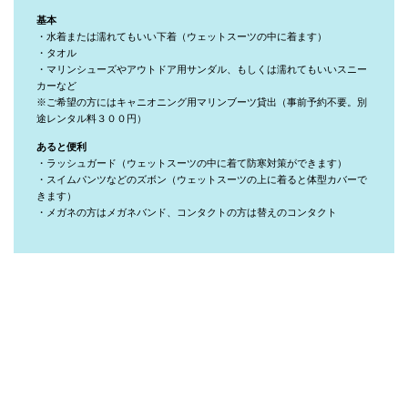
基本
・水着または濡れてもいい下着（ウェットスーツの中に着ます）
・タオル
・マリンシューズやアウトドア用サンダル、もしくは濡れてもいいスニー
カーなど
※ご希望の方にはキャニオニング用マリンブーツ貸出（事前予約不要。別
途レンタル料３００円）
あると便利
・ラッシュガード（ウェットスーツの中に着て防寒対策ができます）
・スイムパンツなどのズボン（ウェットスーツの上に着ると体型カバーで
きます）
・メガネの方はメガネバンド、コンタクトの方は替えのコンタクト