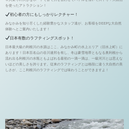
を使ったアトラクション！
初心者の方にもしっかりレクチャー！
みなかみを知り尽くした経験豊かなスタッフ達が、お客様をDEEPな大自然
体験へとご案内いたします！
日本有数のラフティングスポット！
日本最大級の利根川の水源はここ、みなかみ町の水上エリア（旧水上町）に
あります！日本百名山の谷川連邦を有し、冬は豪雪地帯ともなる奥利根から
流れ出る利根川の水瓶ともよばれる最初の一滴一滴は、一級河川とは思えな
いほどの美しさを誇ります。従来のラフティングとは格段に違う大自然の美
しさが、ここ利根川のラフティングでは味わうことができますよ！