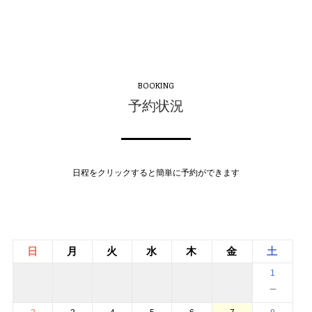
BOOKING
予約状況
日程をクリックすると簡単に予約ができます
日
月
火
水
木
金
土
1
－