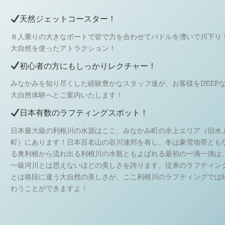
天然ジェットコースター！
８人乗りの大きなボートで皆で力を合わせてパドルを漕いで川下り
大自然を使ったアトラクション！
初心者の方にもしっかりレクチャー！
みなかみを知り尽くした経験豊かなスタッフ達が、お客様をDEEP
大自然体験へとご案内いたします！
日本有数のラフティングスポット！
日本最大級の利根川の水源はここ、みなかみ町の水上エリア（旧水
町）にあります！日本百名山の谷川連邦を有し、冬は豪雪地帯とも
る奥利根から流れ出る利根川の水瓶ともよばれる最初の一滴一滴は
一級河川とは思えないほどの美しさを誇ります。従来のラフティン
とは格段に違う大自然の美しさが、ここ利根川のラフティングでは
わうことができますよ！