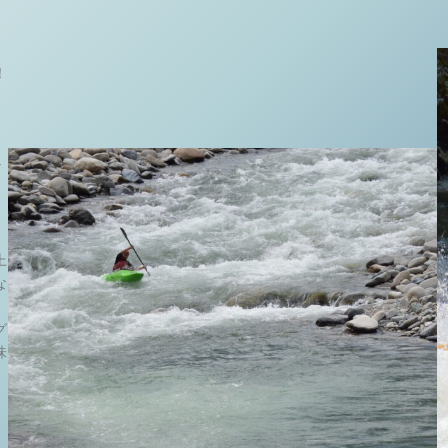
！
な
上
な
、
グ
味