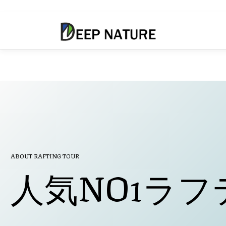
コ
ン
テ
ン
ツ
へ
ス
キ
ッ
プ
ABOUT RAFTING TOUR
人気NO1ラ