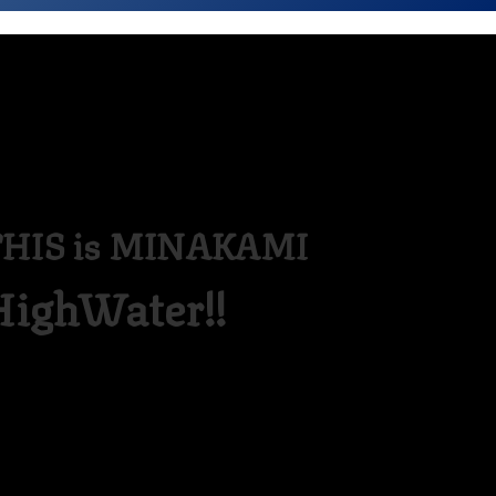
HIS is MINAKAMI
HighWater!!