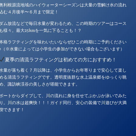
奥利根源流地域のハイウォーターシーズンは大量の雪解け水の流れ
込む４月後半〜６月まで限定！
ダム放流などで毎日水量が変わるため、この時期のツアーはコース
も様々。最大25kmを一気に下ることも！？
本格ラフティングを味わいたいならぜひこの時期にご予約ください
♪（※水量によっては小学生の参加ができない場合もございます）
夏季の清流ラフティングは初めての方におすすめ！
水量が落ち着く７月以降は、小学生からお年寄りまで安心して楽し
める清流ラフティングです。透明度抜群な水上温泉郷をゆっくり眺
め、諏訪峡渓谷の美しさが堪能できます。
ボートからダイブして、川の流れに身を任せてぷかぷか泳いでみた
り。川の水は超爽快！！！ガイド同行、安心の装備で川遊びが大満
喫できます！