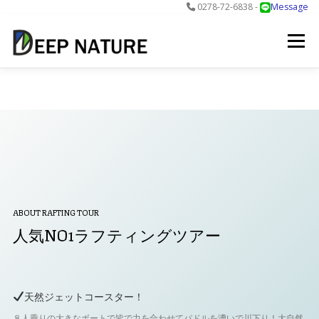
0278-72-6838 -
Message
コ
ン
メニュー
テ
ン
ツ
へ
アクティビティ
料金
DNについて
最新情報
ス
キ
ッ
プ
お問合せ
予約する＞
ABOUT RAFTING TOUR
人気NO1ラフティングツアー
天然ジェットコースター！
８人乗りの大きなボートで皆で力を合わせてパドルを漕いで川下り！大自然