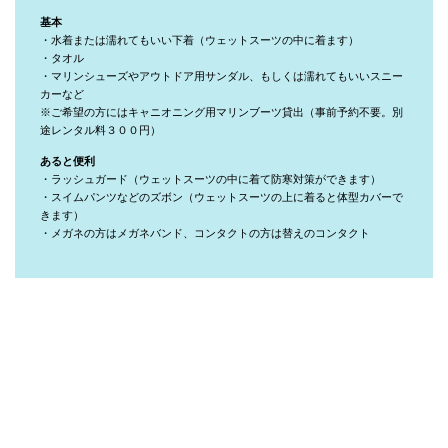
基本
・水着または濡れてもいい下着（ウェットスーツの中に着ます）
・タオル
・マリンシューズやアウトドア用サンダル、もしくは濡れてもいいスニー
カーなど
※ご希望の方にはキャニオニング用マリンブーツ貸出（事前予約不要。別
途レンタル料３００円）
あると便利
・ラッシュガード（ウェットスーツの中に着て防寒対策ができます）
・スイムパンツなどのズボン（ウェットスーツの上に着ると体型カバーで
きます）
・メガネの方はメガネバンド、コンタクトの方は替えのコンタクト