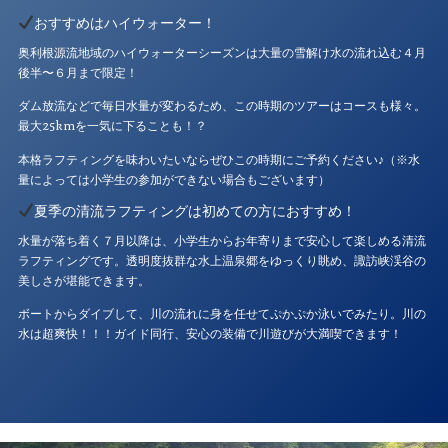
おすすめはハイウォーター！
奥利根源流地域のハイウォーターシーズンは大量の雪解け水の流れ込む４月
後半〜６月まで限定！
ダム放流などで毎日水量が変わるため、この時期のツアーはコースも様々。
最大25kmを一気に下ることも！？
本格ラフティングを味わいたいならぜひこの時期にご予約ください♪（※水
量によっては小学生の参加ができない場合もございます）
夏季の清流ラフティングは初めての方におすすめ！
水量が落ち着く７月以降は、小学生からお年寄りまで安心して楽しめる清流
ラフティングです。透明度抜群な水上温泉郷をゆっくり眺め、諏訪峡渓谷の
美しさが堪能できます。
ボートからダイブして、川の流れに身を任せてぷかぷか泳いでみたり。川の
水は超爽快！！！ガイド同行、安心の装備で川遊びが大満喫できます！