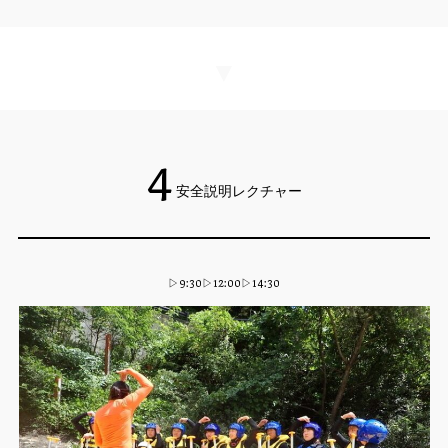
▼
4
安全説明レクチャー
▷9:30▷12:00▷14:30