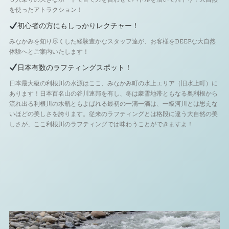
を使ったアトラクション！
初心者の方にもしっかりレクチャー！
みなかみを知り尽くした経験豊かなスタッフ達が、お客様をDEEPな大自然
体験へとご案内いたします！
日本有数のラフティングスポット！
日本最大級の利根川の水源はここ、みなかみ町の水上エリア（旧水上町）に
あります！日本百名山の谷川連邦を有し、冬は豪雪地帯ともなる奥利根から
流れ出る利根川の水瓶ともよばれる最初の一滴一滴は、一級河川とは思えな
いほどの美しさを誇ります。従来のラフティングとは格段に違う大自然の美
しさが、ここ利根川のラフティングでは味わうことができますよ！