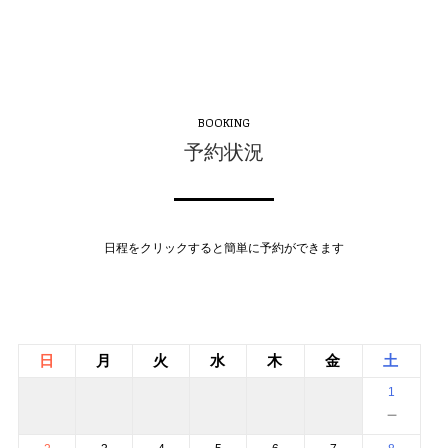
BOOKING
予約状況
日程をクリックすると簡単に予約ができます
日
月
火
水
木
金
土
1
－