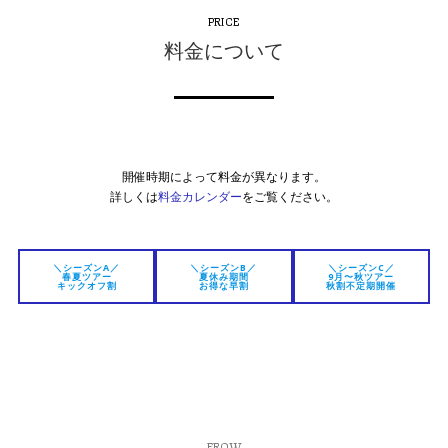
PRICE
料金について
開催時期によって料金が異なります。
詳しくは
料金カレンダー
をご覧ください。
＼シーズンA／
＼シーズンB／
＼シーズンC／
春夏ツアー
夏休み期間
9月〜秋ツアー
キックオフ割
お得な早割
秋割不定期開催
FROW