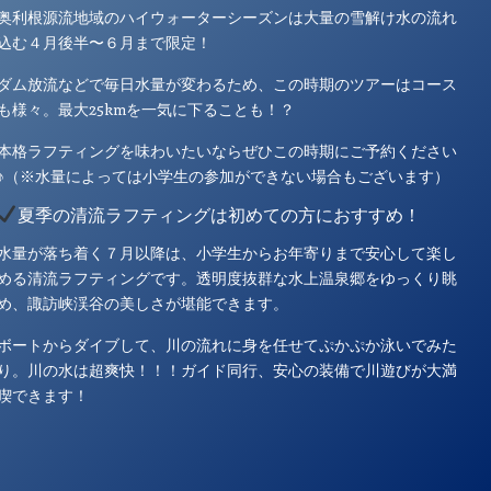
奥利根源流地域のハイウォーターシーズンは大量の雪解け水の流れ
込む４月後半〜６月まで限定！
ダム放流などで毎日水量が変わるため、この時期のツアーはコース
も様々。最大25kmを一気に下ることも！？
本格ラフティングを味わいたいならぜひこの時期にご予約ください
♪（※水量によっては小学生の参加ができない場合もございます）
夏季の清流ラフティングは初めての方におすすめ！
水量が落ち着く７月以降は、小学生からお年寄りまで安心して楽し
める清流ラフティングです。透明度抜群な水上温泉郷をゆっくり眺
め、諏訪峡渓谷の美しさが堪能できます。
ボートからダイブして、川の流れに身を任せてぷかぷか泳いでみた
り。川の水は超爽快！！！ガイド同行、安心の装備で川遊びが大満
喫できます！