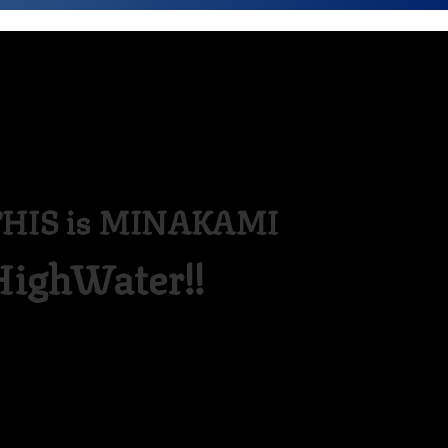
HIS is MINAKAMI
HighWater!!