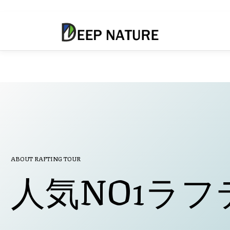
コ
ン
テ
ン
ツ
へ
ス
キ
ッ
プ
ABOUT RAFTING TOUR
人気NO1ラ