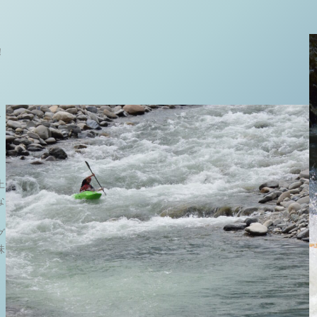
！
な
上
な
、
グ
味