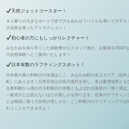
天然ジェットコースター！
８人乗りの大きなボートで皆で力を合わせてパドルを漕いで川下り
大自然を使ったアトラクション！
初心者の方にもしっかりレクチャー！
みなかみを知り尽くした経験豊かなスタッフ達が、お客様をDEEP
大自然体験へとご案内いたします！
日本有数のラフティングスポット！
日本最大級の利根川の水源はここ、みなかみ町の水上エリア（旧水
町）にあります！日本百名山の谷川連邦を有し、冬は豪雪地帯とも
る奥利根から流れ出る利根川の水瓶ともよばれる最初の一滴一滴は
一級河川とは思えないほどの美しさを誇ります。従来のラフティン
とは格段に違う大自然の美しさが、ここ利根川のラフティングでは
わうことができますよ！