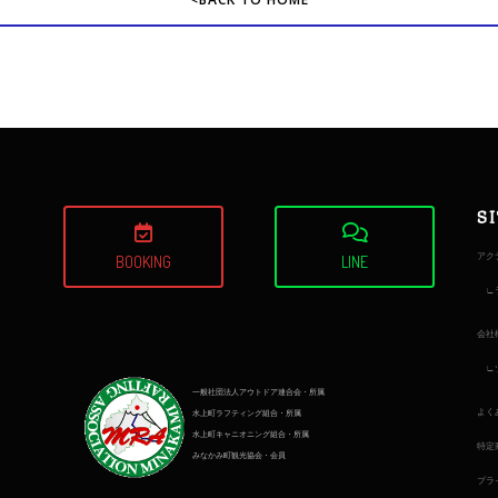
S
アク
BOOKING
LINE
会社
一般社団法人アウトドア連合会・所属
よく
水上町ラフティング組合・所属
水上町キャニオニング組合・所属
特定
みなかみ町観光協会・会員
プラ