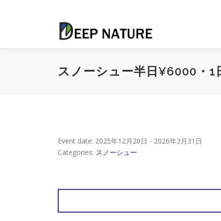
コ
ン
テ
ン
ツ
スノーシュー半日¥6000・1
へ
ス
キ
ッ
プ
Event date: 2025年12月20日 - 2026年3月31日
Categories:
スノーシュー