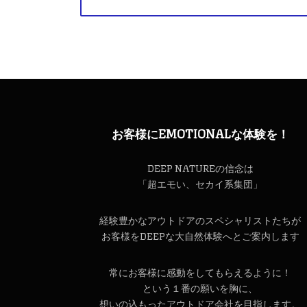
お客様にEMOTIONALな体験を！
DEEP NATUREの信念は
「超エモい、セカイ系集団」
経験豊かなアウトドアのスペシャリストたちが
お客様をDEEPな大自然体験へとご案内します
常にお客様に感動をしてもらえるように！
という１番の願いを胸に、
想いの込もったアウトドア会社を目指します。