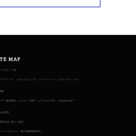
ITE MAP
ティビティ一覧
ラフティング
キャニオニング
スノーシュー
ゲレンデレッスン
概要
ツアー参加規約
スタッフ紹介
アクセス方法
GoogleMAP↗︎
ある質問
商取引法に基づく表記
イバシーポリシー（個人情報保護方針）