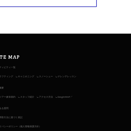
ITE MAP
ティビティ一覧
ラフティング
キャニオニング
スノーシュー
ゲレンデレッスン
概要
ツアー参加規約
スタッフ紹介
アクセス方法
GoogleMAP↗︎
ある質問
商取引法に基づく表記
イバシーポリシー（個人情報保護方針）