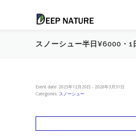
コ
ン
テ
ン
ツ
スノーシュー半日¥6000・1
へ
ス
キ
ッ
プ
Event date: 2025年12月20日 - 2026年3月31日
Categories:
スノーシュー