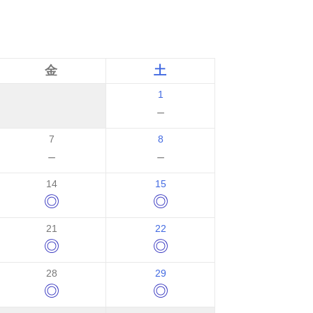
金
土
1
－
7
8
－
－
14
15
◎
◎
21
22
◎
◎
28
29
◎
◎