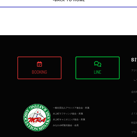
S
アク
BOOKING
LINE
会社
一般社団法人アウトドア連合会・所属
よく
水上町ラフティング組合・所属
水上町キャニオニング組合・所属
特定
みなかみ町観光協会・会員
プラ