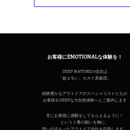
お客様にEMOTIONALな体験を！
DEEP NATUREの信念は
「超エモい、セカイ系集団」
経験豊かなアウトドアのスペシャリストたちが
お客様をDEEPな大自然体験へとご案内します
常にお客様に感動をしてもらえるように！
という１番の願いを胸に、
想いの込もったアウトドア会社を目指します。