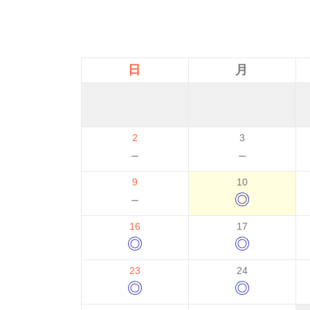
日
月
2
3
－
－
9
10
－
◎
16
17
◎
◎
23
24
◎
◎