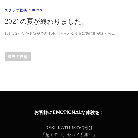
スタッフ投稿
/
BLOG
2021の夏が終わりました。
8月はなかなか更新ができず汗。 あっとゆうまに繁忙期が終わっ …
投
稿
過去の投稿
ナ
ビ
ゲ
ー
シ
ョ
ン
お客様にEMOTIONALな体験を！
DEEP NATUREの信念は
「超エモい、セカイ系集団」