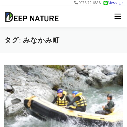
0278-72-6838 -
Message
コ
ン
メニュー
テ
ン
ツ
へ
アクティビティ
料金
DNについて
最新情報
タグ:
みなかみ町
ス
キ
ッ
プ
お問合せ
予約する＞