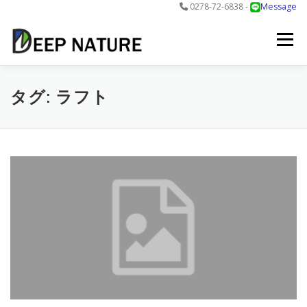
0278-72-6838 -
Message
コ
ン
メニュー
テ
ン
ツ
へ
アクティビティ
料金
DNについて
最新情報
タグ:
ラフト
ス
キ
ッ
プ
お問合せ
予約する＞