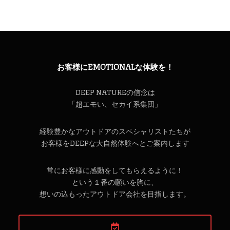
ゲ
ー
シ
ョ
ン
お客様にEMOTIONALな体験を！
DEEP NATUREの信念は
「超エモい、セカイ系集団」
経験豊かなアウトドアのスペシャリストたちが
お客様をDEEPな大自然体験へとご案内します
常にお客様に感動をしてもらえるように！
という１番の願いを胸に、
想いの込もったアウトドア会社を目指します。